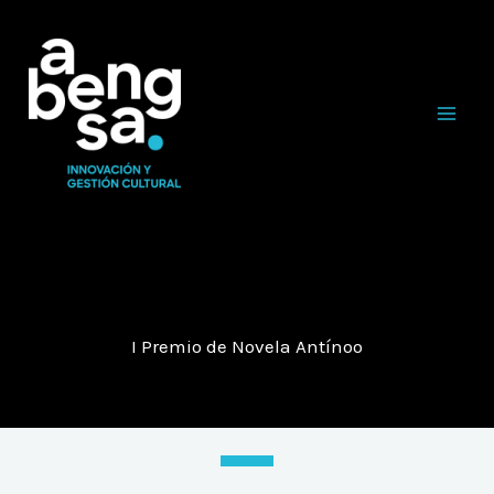
Ir
al
contenido
I Premio de Novela Antínoo