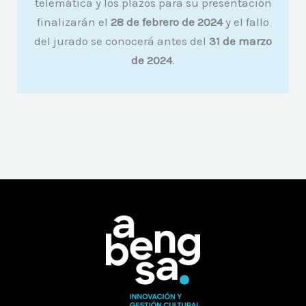
telemática y los plazos para su presentación
finalizarán el
28 de febrero de 2024
y el fallo
del jurado se conocerá antes del
31 de marzo
de 2024
.