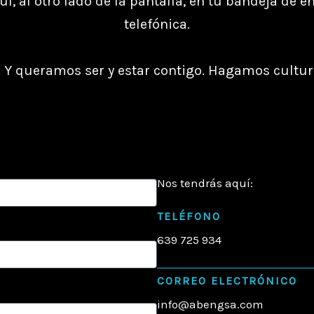
í, al otro lado de la pantalla, en tu bandeja de ent
telefónica.
 Y queramos ser y estar contigo. Hagamos cultura
Nos tendrás aquí:
TELÉFONO
639 725 934
CORREO ELECTRÓNICO
info@abengsa.com